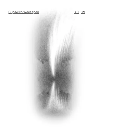
Supawich Weesapen
BIO
CV